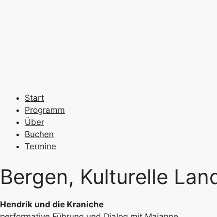
Start
Programm
Über
Buchen
Termine
Bergen, Kulturelle Lan
Hendrik und die Kraniche
performative Führung und Dialog mit Majanne